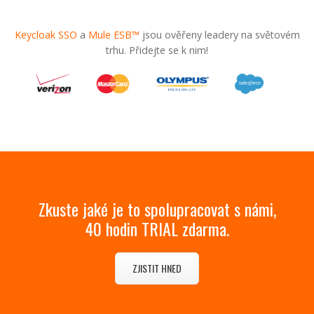
Keycloak SSO
a
Mule ESB™
jsou ověřeny leadery na světovém
trhu. Přidejte se k nim!
Zkuste jaké je to spolupracovat s námi,
40 hodin TRIAL zdarma.
ZJISTIT HNED