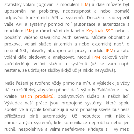
statistiky volání (logování s modulem
ILM
) a dále můžete být
upozorněni na problémy, nedostupnost a nebo pomalé
odpovědi konkrétních API a systémů. Dokážete zabezpečit
vaše API a systémy pomocí rolí (autorizace a autentizace s
modulem
ISM
) v rámci námi dodaného
Keycloak SSO
nebo s
použitím vašeho stávajícího Auth serveru. Můžete obohatit a
proxovat volaní služeb (interních a nebo externích) např. o
mutual SSL, hlavičky atp. (pomocí proxy modulu
IPM
) a tato
volání dále sledovat a analyzovat. Modul
IPM
celkově velmi
zpřehledňuje volání služeb a systémů (už se vám např.
nestane, že udržujete služby ikdyž už je nikdo nevyužívá).
Naše řešení je tvořeno vždy přímo na míru a výsledek je vždy
dále rozšiřitelný, aby vám přinesl další výhody. Zakládáme si na
kvalitě
našich produktů
, poskytnutých služeb a našich lidí.
Výsledek naší práce jsou propojené systémy, které spolu
spolehlivě a rychle komunikují a vám přinášejí skvělé business
příležitosti plně automaticky. Už nebudete mít několik
samostatných systémů, kde komunikace neprobíhá nebo jen
ručně, nespolehlivě a velmi neefektivně. Přidejte si i vy mezi