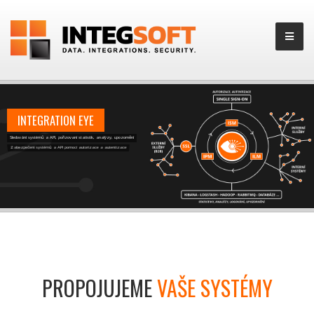
INTEGRATION EYE
Sledování systémů a API, pořizovaní statistik, analýzy, upozornění
Zabezpečení systémů a API pomocí autorizace a autentizace
Komunikační a SSL proxy pro systémy a API
PROPOJUJEME
VAŠE SYSTÉMY