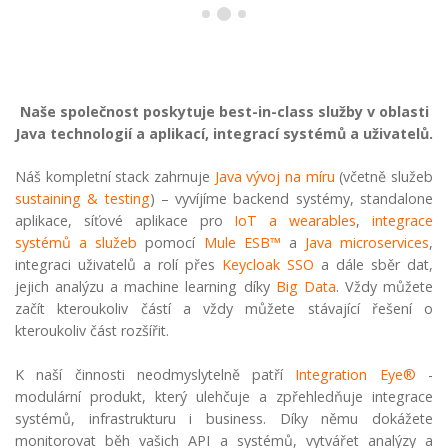
Naše společnost poskytuje best-in-class služby v oblasti
Java technologií a aplikací, integrací systémů a uživatelů.
Náš kompletní stack zahrnuje
Java vývoj na míru
(včetně služeb
sustaining & testing
) – vyvíjíme backend systémy, standalone
aplikace, síťové aplikace pro
IoT a wearables
,
integrace
systémů a služeb
pomocí
Mule ESB™
a
Java microservices
,
integraci uživatelů a rolí přes
Keycloak SSO
a dále sběr dat,
jejich analýzu a machine learning díky
Big Data
. Vždy můžete
začít kteroukoliv částí a vždy můžete stávající řešení o
kteroukoliv část rozšířit.
K naší činnosti neodmyslytelně patří
Integration Eye®
-
modulární produkt, který ulehčuje a zpřehledňuje integrace
systémů, infrastrukturu i business. Díky němu dokážete
monitorovat běh vašich API a systémů, vytvářet analýzy a