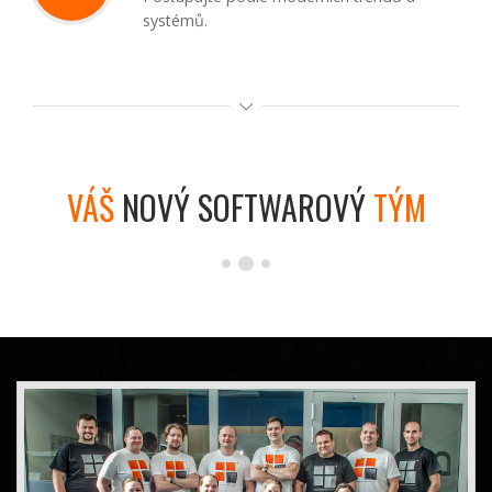
systémů.
VÁŠ
NOVÝ SOFTWAROVÝ
TÝM