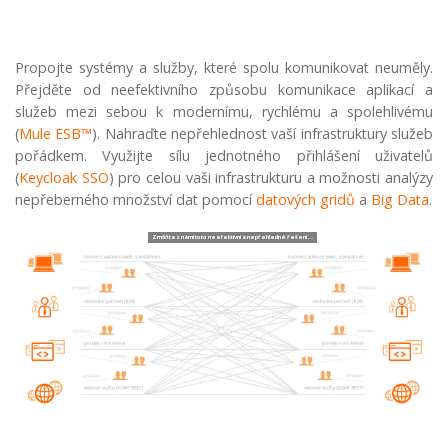
Propojte systémy a služby, které spolu komunikovat neuměly.
Přejděte od neefektivního způsobu komunikace aplikací a
služeb mezi sebou k modernímu, rychlému a spolehlivému
(
Mule ESB™
). Nahraďte nepřehlednost vaší infrastruktury služeb
pořádkem. Využijte sílu jednotného přihlášení uživatelů
(
Keycloak SSO
) pro celou vaši infrastrukturu a možnosti analýzy
nepřeberného množství dat pomocí
datových gridů
a
Big Data
.
Změňte s námi toto neefektivní a nepřehledné řešení ...