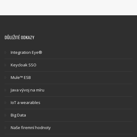
DŮLEŽITÉ ODKAZY
Integration Eye®
Keycloak SSO
Mule™ ESB
Java vývoj na míru
IoT a wearables
Big Data
Naše firemní hodnoty