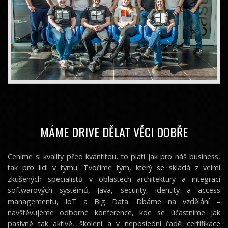
MÁME DRIVE DĚLAT VĚCI DOBŘE
Ceníme si kvality před kvantitou, to platí jak pro náš business,
tak pro lidi v týmu. Tvoříme tým, který se skládá z velmi
zkušených specialistů v oblastech architektury a integrací
softwarových systémů, Java, security, identity a access
managementu, IoT a Big Data. Dbáme na vzdělání –
navštěvujeme odborné konference, kde se účastníme jak
pasivně tak aktivě, školení a v neposlední řadě certifikace