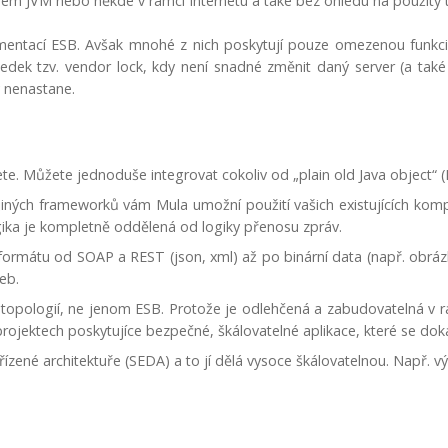
jném JVM nebo někde v rámci Internetu a také bez ohledu na použitý t
mentací ESB. Avšak mnohé z nich poskytují pouze omezenou funkcio
ledek tzv. vendor lock, kdy není snadné změnit daný server (a také
 nenastane.
te. Můžete jednoduše integrovat cokoliv od „plain old Java object“
 jiných frameworků vám Mula umožní použití vašich existujících ko
logika je kompletně oddělená od logiky přenosu zpráv.
ormátu od SOAP a REST (json, xml) až po binární data (např. obrá
eb.
topologií, ne jenom ESB. Protože je odlehčená a zabudovatelná v rá
a projektech poskytujíce bezpečné, škálovatelné aplikace, které se do
řízené architektuře (SEDA) a to jí dělá vysoce škálovatelnou. Např