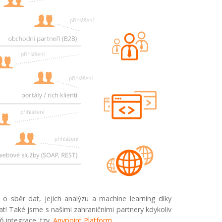
o sběr dat, jejich analýzu a machine learning díky
! Také jsme s našimi zahraničními partnery kdykoliv
ň integrace, tzv.
Anypoint Platform
.