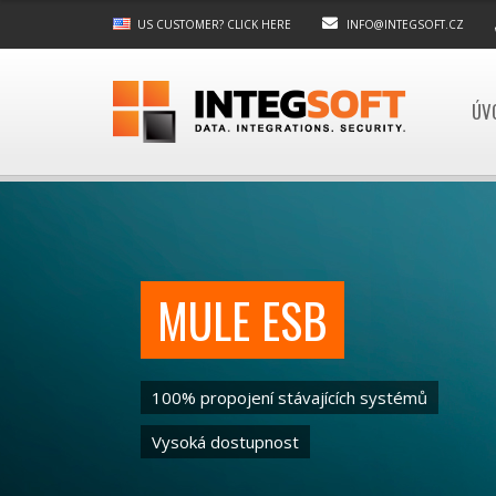
US CUSTOMER? CLICK HERE
INFO@INTEGSOFT.CZ
ÚV
MULE ESB
100% propojení stávajících systémů
Vysoká dostupnost
Clustering