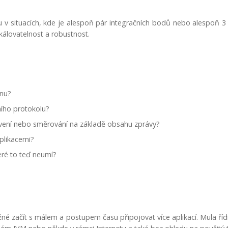
 v situacích, kde je alespoň pár integračních bodů nebo alespoň 3 a
álovatelnost a robustnost.
cnu?
ního protokolu?
tvení nebo směrování na základě obsahu zprávy?
aplikacemi?
eré to teď neumí?
žné začít s málem a postupem času připojovat více aplikací. Mula ří