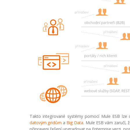
Takto integrované systémy pomocí Mule ESB lze dál
datovým gridům
a
Big Data
. Mule ESB vám zaručí, 
připraveni řešení upgradovat na Enterprise verzi, posk