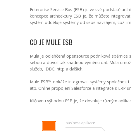
Enterprise Service Bus (ESB) je ve své podstatě arch
koncepce architektury ESB je, že můžete integrovat 
systém odděluje systémy od sebe navzájem, což jim u
CO JE MULE ESB
Mula je odlehčená opensource podniková sběrnice slu
sebou a dovolí tak snadnou výměnu dat. Mula umožňu
služeb, JDBC, http a dalších.
Mule ESB™ dokáže integrovat systémy společnosti Mi
atp. Online propojení Salesforce a integrace s ERP 
Klíčovou výhodou ESB je, že dovoluje různým aplikac