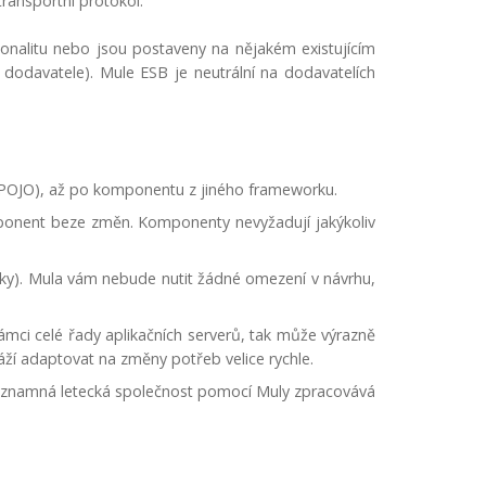
ransportní protokol.
nalitu nebo jsou postaveny na nějakém existujícím
 dodavatele). Mule ESB je neutrální na dodavatelích
 (POJO), až po komponentu z jiného frameworku.
mponent beze změn. Komponenty nevyžadují jakýkoliv
zky). Mula vám nebude nutit žádné omezení v návrhu,
mci celé řady aplikačních serverů, tak může výrazně
káží adaptovat na změny potřeb velice rychle.
. významná letecká společnost pomocí Muly zpracovává