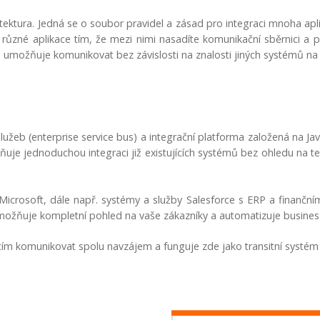
itektura. Jedná se o soubor pravidel a zásad pro integraci mnoha ap
různé aplikace tím, že mezi nimi nasadíte komunikační sběrnici a pov
možňuje komunikovat bez závislosti na znalosti jiných systémů na s
žeb (enterprise service bus) a integrační platforma založená na Ja
je jednoduchou integraci již existujících systémů bez ohledu na t
crosoft, dále např. systémy a služby Salesforce s ERP a finanční
umožňuje kompletní pohled na vaše zákazníky a automatizuje busines
ím komunikovat spolu navzájem a funguje zde jako transitní systém 