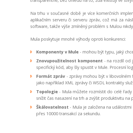
transparentně, bez ohledu na to, zda existují ve ste
Na trhu v současné době je více komerčních imple
aplikačním serveru či serveru zpráv, což má za nás
software, takže výše zmíněný problém s Mulou nikdy
Mula poskytuje mnohé výhody oproti konkurenci:
Komponenty v Mule
- mohou být typu, jaký chce
Znovupoužitelnost komponent
- na rozdíl od
specifický kód, aby šly spustit v Mule. Procesní 
Formát zpráv
- zprávy mohou být v libovolném f
jako například XML zprávy či WSDL kontrakty služ
Topologie
- Mula můžete rozmístit do celé řady 
snížit čas nasazení na trh a zvýšit produktivitu n
Škálovatelnost
- Mula je založena na událostmi 
přes 10000 transakcí za sekundu.