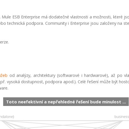
. Mule ESB Enterprise má dodatečné vlastnosti a možnosti, které js
bo technická podpora. Community i Enterprise jsou založeny na st
erze.
užeb
od analýzy, architektury (softwarové i hardwarové), až po vl
(např. vysoká dostupnost, podpora apod.). Celé řešení může být ho
ware.
Toto neefektivní a nepřehledné řešení bude minulost ...