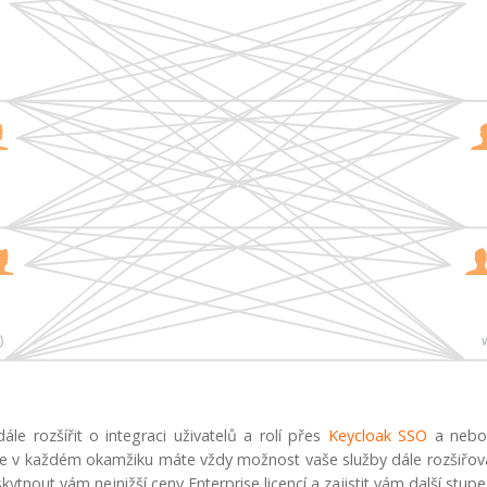
e rozšířit o integraci uživatelů a rolí přes
Keycloak SSO
a nebo 
že v každém okamžiku máte vždy možnost vaše služby dále rozšiřovat
ytnout vám nejnižší ceny Enterprise licencí a zajistit vám další stupe