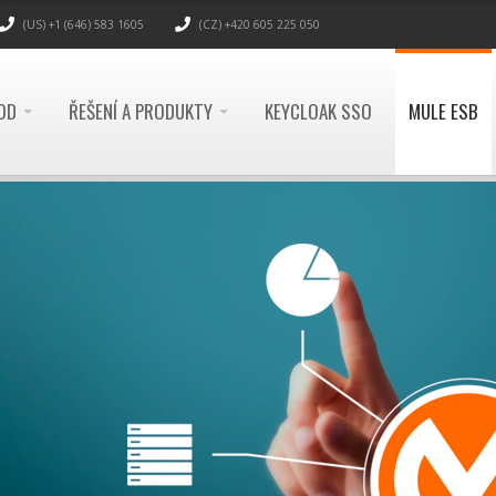
(US) +1 (646) 583 1605
(CZ) +420 605 225 050
OD
ŘEŠENÍ A PRODUKTY
KEYCLOAK SSO
MULE ESB