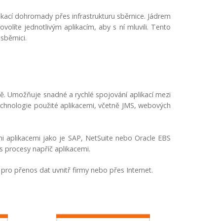
likací dohromady přes infrastrukturu sběrnice. Jádrem
olíte jednotlivým aplikacím, aby s ní mluvili. Tento
běrnici.
vě. Umožňuje snadné a rychlé spojování aplikací mezi
echnologie použité aplikacemi, včetně JMS, webových
mi aplikacemi jako je SAP, NetSuite nebo Oracle EBS
s procesy napříč aplikacemi.
pro přenos dat uvnitř firmy nebo přes Internet.