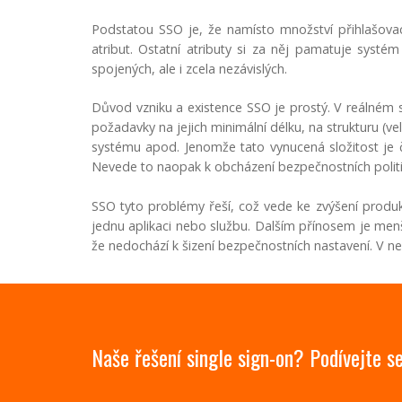
Podstatou SSO je, že namísto množství přihlašovací
atribut. Ostatní atributy si za něj pamatuje sys
spojených, ale i zcela nezávislých.
Důvod vzniku a existence SSO je prostý. V reálném sv
požadavky na jejich minimální délku, na strukturu (ve
systému apod. Jenomže tato vynucená složitost je č
Nevede to naopak k obcházení bezpečnostních polit
SSO tyto problémy řeší, což vede ke zvýšení produk
jednu aplikaci nebo službu. Dalším přínosem je menš
že nedochází k šizení bezpečnostních nastavení. V ne
Naše řešení single sign-on? Podívejte se