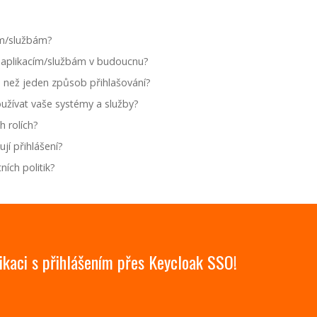
cím/službám?
m aplikacím/službám v budoucnu?
 než jeden způsob přihlašování?
žívat vaše systémy a služby?
h rolích?
ují přihlášení?
ích politik?
ikaci s přihlášením přes Keycloak SSO!