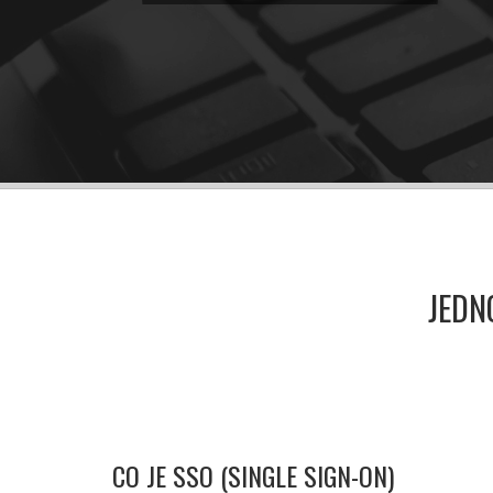
Opensource s enterprise podporou
JEDN
CO JE SSO (SINGLE SIGN-ON)