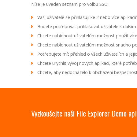
Níže je uveden seznam pro volbu SSO:
Vaši uživatelé se přihlašují ke 2 nebo více aplika
Budete potřebovat přihlašovat uživatele k další
Chcete nabídnout uživatelům možnost použít více
Chcete nabídnout uživatelům možnost snadno pou
Potřebujete mít přehled o všech uživatelích a jejic
Chcete urychlit vývoj nových aplikací, které potřeb
Chcete, aby nedocházelo k obcházení bezpečnostn
Vyzkoušejte naši File Explorer Demo apl