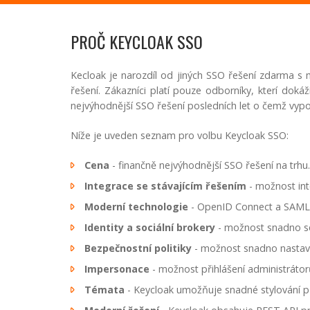
PROČ KEYCLOAK SSO
Kecloak je narozdíl od jiných SSO řešení zdarma s
řešení. Zákazníci platí pouze odborníky, kterí dok
nejvýhodnější SSO řešení posledních let o čemž vypo
Níže je uveden seznam pro volbu Keycloak SSO:
Cena
- finančně nejvýhodnější SSO řešení na trhu.
Integrace se stávajícím řešením
- možnost int
Moderní technologie
- OpenID Connect a SAML 2.
Identity a sociální brokery
- možnost snadno se
Bezpečnostní politiky
- možnost snadno nastavit 
Impersonace
- možnost přihlášení administrátor
Témata
- Keycloak umožňuje snadné stylování při