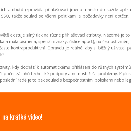
ch atributů (zpravidla přihlašovací jméno a heslo do každé aplik
tém SSO, takže soulad se všemi politikami a požadavky není dotč
ětě existuje silný tlak na různé přihlašovací atributy. Názorně je t
lká a malá písmena, speciální znaky, číslice apod.), na četnost změn
asto kontraproduktivní. Opravdu je reálné, aby si běžný uživatel
ik?
tivity, kdy dochází k automatickému přihlášení do různých systémů,
í počet zásahů technické podpory a nutnosti řešit problémy. K plus
poslední řadě je to pak soulad s bezpečnostními politikami nebo legi
 na krátké video!