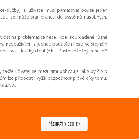
ace/služby), si uživatel musí pamatovat pouze jeden
en. SSO se může stát branou do systémů násobných,
o vidět na problematice hesel, kde jsou kladené různé
, na nepoužívání již jednou použitých hesel ve stejném
 pamatoval desítky dlouhých a často měněných hesel?
 takže uživatel se mezi nimi pohybuje jako by šlo o
ům lze připočíst i vyšší bezpečnost právě díky tomu,
slativou.
PŘEHRÁT VIDEO