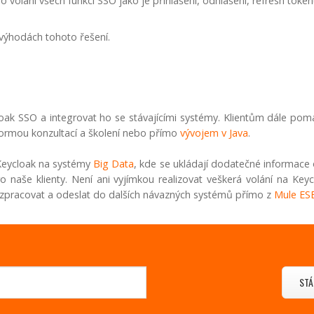
volání všech funkcí SSO jako je přihlášení, odhlášení, refresh tokenu
výhodách tohoto řešení.
k SSO a integrovat ho se stávajícími systémy. Klientům dále pomá
ď formou konzultací a školení nebo přímo
vývojem v Java
.
 Keycloak na systémy
Big Data
, kde se ukládají dodatečné informace 
ro naše klienty. Není ani vyjímkou realizovat veškerá volání na Ke
e zpracovat a odeslat do dalších návazných systémů přímo z
Mule ES
STÁ