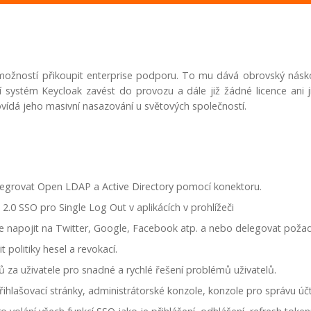
 možností přikoupit enterprise podporu. To mu dává obrovský násk
áží systém Keycloak zavést do provozu a dále již žádné licence ani 
vídá jeho masivní nasazování u světových společností.
egrovat Open LDAP a Active Directory pomocí konektoru.
0 SSO pro Single Log Out v aplikácích v prohlížeči
 napojit na Twitter, Google, Facebook atp. a nebo delegovat poža
politiky hesel a revokací.
ů za uživatele pro snadné a rychlé řešení problémů uživatelů.
hlašovací stránky, administrátorské konzole, konzole pro správu účtů