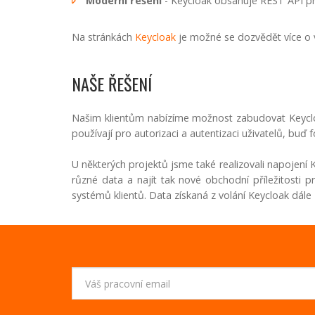
Moderní řešení
- Keycloak obsahuje REST API pro 
Na stránkách
Keycloak
je možné se dozvědět více o 
NAŠE ŘEŠENÍ
Našim klientům nabízíme možnost zabudovat Keycloa
používají pro autorizaci a autentizaci uživatelů, bu
U některých projektů jsme také realizovali napojení
různé data a najít tak nové obchodní příležitosti p
systémů klientů. Data získaná z volání Keycloak dál