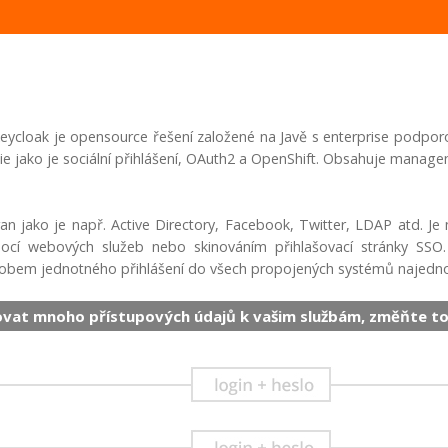
Keycloak je opensource řešení založené na Javě s enterprise podpo
ie jako je sociální přihlášení, OAuth2 a OpenShift. Obsahuje manage
an jako je např. Active Directory, Facebook, Twitter, LDAP atd. Je 
cí webových služeb nebo skinováním přihlašovací stránky SSO. 
obem jednotného přihlášení do všech propojených systémů najedn
ovat mnoho přístupových údajů k vašim službám, změňte to 