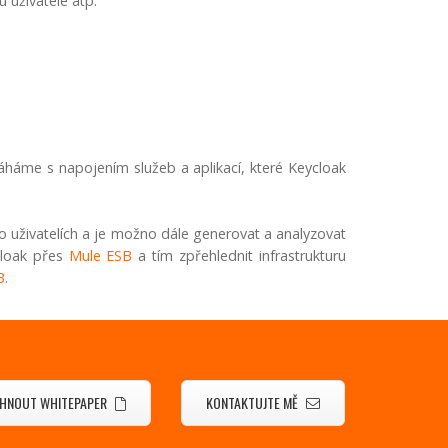
 uživatele atp.
háme s napojením služeb a aplikací, které Keycloak
o uživatelích a je možno dále generovat a analyzovat
ycloak přes
Mule ESB
a tím zpřehlednit infrastrukturu
B
.
HNOUT WHITEPAPER
KONTAKTUJTE MĚ