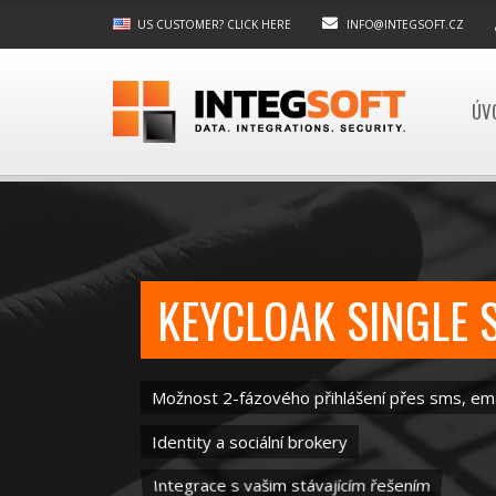
US CUSTOMER? CLICK HERE
INFO@INTEGSOFT.CZ
ÚV
KEYCLOAK SINGLE 
Možnost 2-fázového přihlášení přes sms, ema
Identity a sociální brokery
Integrace s vašim stávajícím řešením