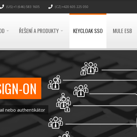
(US) +1 (646) 583 1605
(CZ) +420 605 225 050
OD
ŘEŠENÍ A PRODUKTY
KEYCLOAK SSO
MULE ESB
SIGN-ON
il nebo authentikátor